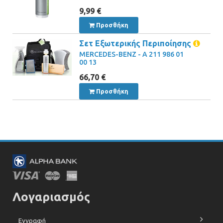
9,99 €
Προσθήκη
Σετ Εξωτερικής Περιποίησης
MERCEDES-BENZ - A 211 986 01
00 13
66,70 €
Προσθήκη
Λογαριασμός
Εγγραφή