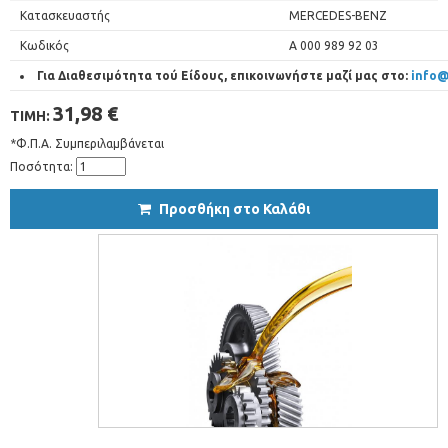
Κατασκευαστής
MERCEDES-BENZ
Κωδικός
A 000 989 92 03
Για Διαθεσιμότητα τού Είδους, επικοινωνήστε μαζί μας στο:
info@
31,98 €
ΤΙΜΗ:
*Φ.Π.Α. Συμπεριλαμβάνεται
Ποσότητα:
Προσθήκη στο Καλάθι